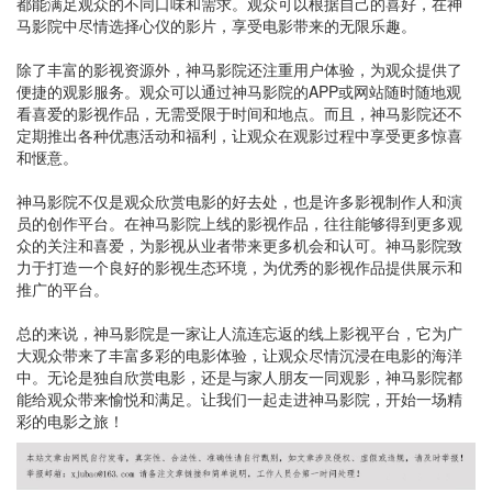
都能满足观众的不同口味和需求。观众可以根据自己的喜好，在神
马影院中尽情选择心仪的影片，享受电影带来的无限乐趣。
除了丰富的影视资源外，神马影院还注重用户体验，为观众提供了
便捷的观影服务。观众可以通过神马影院的APP或网站随时随地观
看喜爱的影视作品，无需受限于时间和地点。而且，神马影院还不
定期推出各种优惠活动和福利，让观众在观影过程中享受更多惊喜
和惬意。
神马影院不仅是观众欣赏电影的好去处，也是许多影视制作人和演
员的创作平台。在神马影院上线的影视作品，往往能够得到更多观
众的关注和喜爱，为影视从业者带来更多机会和认可。神马影院致
力于打造一个良好的影视生态环境，为优秀的影视作品提供展示和
推广的平台。
总的来说，神马影院是一家让人流连忘返的线上影视平台，它为广
大观众带来了丰富多彩的电影体验，让观众尽情沉浸在电影的海洋
中。无论是独自欣赏电影，还是与家人朋友一同观影，神马影院都
能给观众带来愉悦和满足。让我们一起走进神马影院，开始一场精
彩的电影之旅！