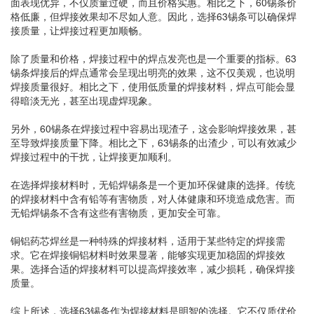
面表现优异，不仅质量过硬，而且价格实惠。相比之下，60锡条价
格低廉，但焊接效果却不尽如人意。因此，选择63锡条可以确保焊
接质量，让焊接过程更加顺畅。
除了质量和价格，焊接过程中的焊点发亮也是一个重要的指标。63
锡条焊接后的焊点通常会呈现出明亮的效果，这不仅美观，也说明
焊接质量很好。相比之下，使用低质量的焊接材料，焊点可能会显
得暗淡无光，甚至出现虚焊现象。
另外，60锡条在焊接过程中容易出现渣子，这会影响焊接效果，甚
至导致焊接质量下降。相比之下，63锡条的出渣少，可以有效减少
焊接过程中的干扰，让焊接更加顺利。
在选择焊接材料时，无铅焊锡条是一个更加环保健康的选择。传统
的焊接材料中含有铅等有害物质，对人体健康和环境造成危害。而
无铅焊锡条不含有这些有害物质，更加安全可靠。
铜铝药芯焊丝是一种特殊的焊接材料，适用于某些特定的焊接需
求。它在焊接铜铝材料时效果显著，能够实现更加稳固的焊接效
果。选择合适的焊接材料可以提高焊接效率，减少损耗，确保焊接
质量。
综上所述，选择63锡条作为焊接材料是明智的选择。它不仅质优价