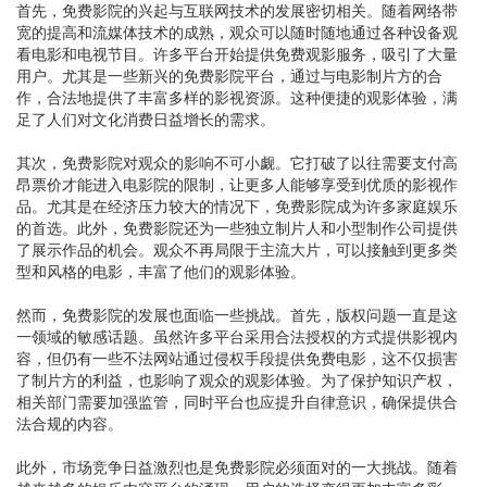
首先，免费影院的兴起与互联网技术的发展密切相关。随着网络带
宽的提高和流媒体技术的成熟，观众可以随时随地通过各种设备观
看电影和电视节目。许多平台开始提供免费观影服务，吸引了大量
用户。尤其是一些新兴的免费影院平台，通过与电影制片方的合
作，合法地提供了丰富多样的影视资源。这种便捷的观影体验，满
足了人们对文化消费日益增长的需求。
其次，免费影院对观众的影响不可小觑。它打破了以往需要支付高
昂票价才能进入电影院的限制，让更多人能够享受到优质的影视作
品。尤其是在经济压力较大的情况下，免费影院成为许多家庭娱乐
的首选。此外，免费影院还为一些独立制片人和小型制作公司提供
了展示作品的机会。观众不再局限于主流大片，可以接触到更多类
型和风格的电影，丰富了他们的观影体验。
然而，免费影院的发展也面临一些挑战。首先，版权问题一直是这
一领域的敏感话题。虽然许多平台采用合法授权的方式提供影视内
容，但仍有一些不法网站通过侵权手段提供免费电影，这不仅损害
了制片方的利益，也影响了观众的观影体验。为了保护知识产权，
相关部门需要加强监管，同时平台也应提升自律意识，确保提供合
法合规的内容。
此外，市场竞争日益激烈也是免费影院必须面对的一大挑战。随着