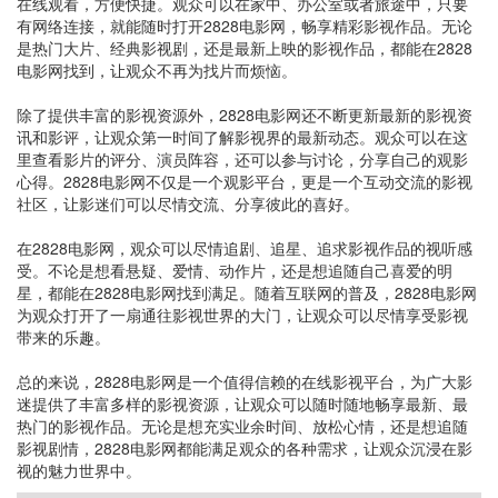
在线观看，方便快捷。观众可以在家中、办公室或者旅途中，只要
有网络连接，就能随时打开2828电影网，畅享精彩影视作品。无论
是热门大片、经典影视剧，还是最新上映的影视作品，都能在2828
电影网找到，让观众不再为找片而烦恼。
除了提供丰富的影视资源外，2828电影网还不断更新最新的影视资
讯和影评，让观众第一时间了解影视界的最新动态。观众可以在这
里查看影片的评分、演员阵容，还可以参与讨论，分享自己的观影
心得。2828电影网不仅是一个观影平台，更是一个互动交流的影视
社区，让影迷们可以尽情交流、分享彼此的喜好。
在2828电影网，观众可以尽情追剧、追星、追求影视作品的视听感
受。不论是想看悬疑、爱情、动作片，还是想追随自己喜爱的明
星，都能在2828电影网找到满足。随着互联网的普及，2828电影网
为观众打开了一扇通往影视世界的大门，让观众可以尽情享受影视
带来的乐趣。
总的来说，2828电影网是一个值得信赖的在线影视平台，为广大影
迷提供了丰富多样的影视资源，让观众可以随时随地畅享最新、最
热门的影视作品。无论是想充实业余时间、放松心情，还是想追随
影视剧情，2828电影网都能满足观众的各种需求，让观众沉浸在影
视的魅力世界中。