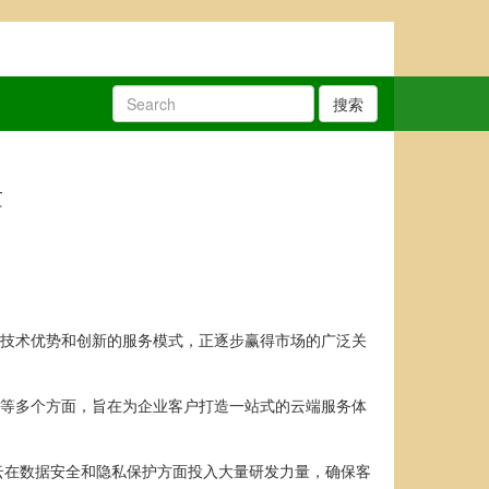
搜索
量
的技术优势和创新的服务模式，正逐步赢得市场的广泛关
台等多个方面，旨在为企业客户打造一站式的云端服务体
云在数据安全和隐私保护方面投入大量研发力量，确保客