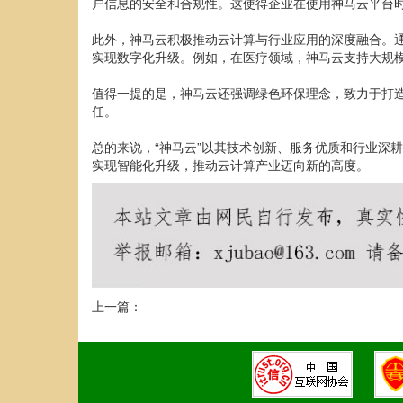
户信息的安全和合规性。这使得企业在使用神马云平台
此外，神马云积极推动云计算与行业应用的深度融合。
实现数字化升级。例如，在医疗领域，神马云支持大规
值得一提的是，神马云还强调绿色环保理念，致力于打
任。
总的来说，“神马云”以其技术创新、服务优质和行业深
实现智能化升级，推动云计算产业迈向新的高度。
上一篇：