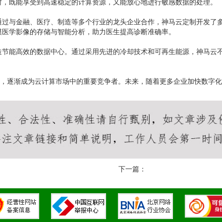
时，既能享受到高速稳定的计算资源，又能放心地进行敏感数据的处理。
通过与金融、医疗、制造等多个行业的龙头企业合作，神马云定制开发了
模医学影像的存储与智能分析，助力医生提高诊断准确率。
造节能高效的数据中心。通过采用先进的冷却技术和可再生能源，神马云
耕，逐渐成为云计算市场中的重要竞争者。未来，随着更多企业加快数字
下一篇：