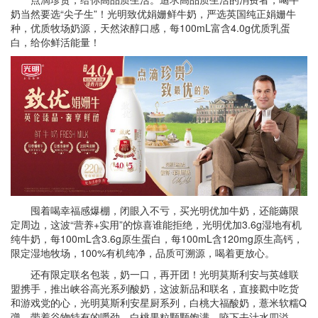
奶当然要选“尖子生”！光明致优娟姗鲜牛奶，严选英国纯正娟姗牛
种，优质牧场奶源，天然浓醇口感，每100mL富含4.0g优质乳蛋
白，给你鲜活能量！
囤着喝幸福感爆棚，闭眼入不亏，买光明优加牛奶，还能薅限
定周边，这波“营养+实用”的惊喜谁能拒绝，光明优加3.6g湿地有机
纯牛奶，每100mL含3.6g原生蛋白，每100mL含120mg原生高钙，
限定湿地牧场，100%有机纯净，品质可溯源，喝着更放心。
还有限定联名包装，奶一口，再开团！光明莫斯利安与英雄联
盟携手，推出峡谷高光系列酸奶，这波新品和联名，直接戳中吃货
和游戏党的心，光明莫斯利安星厨系列，白桃大福酸奶，薏米软糯Q
弹，带着谷物特有的嚼劲，白桃果粒颗颗饱满，咬下去汁水四溢。