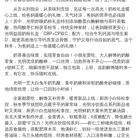
从舌尖到指尖，从美味到竞技，见证每一次高光！奶粉礼盒暖
心上线，给爸妈最暖心的礼物，天气转凉，爸妈的营养也必须跟
上！其中，光明舒睡奶粉礼盒特别添加酪蛋白酶解物与茶叶茶氨
酸，协同酸枣仁粉茯苓粉等，传统安神食材，让爸妈睡得更安心；
光明益固奶粉礼盒「CBP+CP双C」配方，结合牛乳钙源与维生素
D，能更高效地引导钙质直达骨骼，守护父母行动自如的底气。这个
秋冬，为爸妈送上一份最暖心的礼物！
奶香暴击味蕾，实现零食自由！小朋友爱吃、大人解馋的奶酪
零食，光明优倍奶酪棒，一口丝滑，治愈所有不开心——优质奶源
+锁鲜工艺，细腻绵密不甜腻，独立包装，上班、追剧解馋随时来一
支，有它在，快乐随时在线。
光明一芝大白兔牛奶乳酪，童年奶糖和浓郁奶酪奇妙碰撞，质
地绵密丝滑，让你一口回到小时候！
全家都爱吃，解馋又补营养，暖胃新品上线，厨房小白轻松拿
捏，秋冬季节就想吃点暖乎乎的家常味，光明冷饮面点系列新品省
时又美味，厨房小白也能轻松拿捏。光明鲜奶大黄米黑芝麻汤圆，
东北大黄米制作外皮，金黄诱人，软糯香甜，0蔗糖配方，降低糖分
摄入，甜蜜“0”压力！光明冷饮馄饨系列——虾仁三鲜猪肉馄饨，精
选苏食腿肉，搭配肥厚木耳、饱满虾仁，轻轻一咬便迸发出三重鲜
香滋味；马兰头猪肉馄饨，经典食材搭配，入口清香鲜嫩，让舌尖