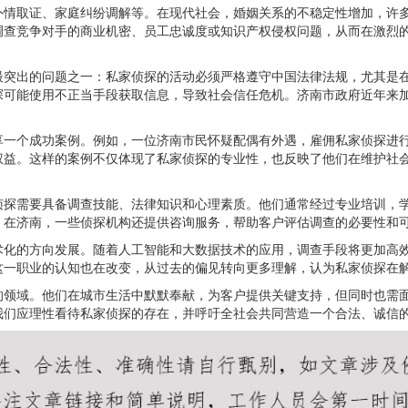
外情取证、家庭纠纷调解等。在现代社会，婚姻关系的不稳定性增加，许
调查竞争对手的商业机密、员工忠诚度或知识产权侵权问题，从而在激烈
最突出的问题之一：私家侦探的活动必须严格遵守中国法律法规，尤其是
探可能使用不正当手段获取信息，导致社会信任危机。济南市政府近年来
享一个成功案例。例如，一位济南市民怀疑配偶有外遇，雇佣私家侦探进
权益。这样的案例不仅体现了私家侦探的专业性，也反映了他们在维护社
侦探需要具备调查技能、法律知识和心理素质。他们通常经过专业培训，
。在济南，一些侦探机构还提供咨询服务，帮助客户评估调查的必要性和
术化的方向发展。随着人工智能和大数据技术的应用，调查手段将更加高
这一职业的认知也在改变，从过去的偏见转向更多理解，认为私家侦探在
的领域。他们在城市生活中默默奉献，为客户提供关键支持，但同时也需
我们应理性看待私家侦探的存在，并呼吁全社会共同营造一个合法、诚信