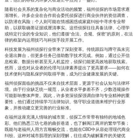
随着社会关系的复杂化与商业活动的频繁，福州侦探的市场需求逐
渐增长。许多企业在合作前会委托侦探进行商业伙伴的资信调查，
以防潜在风险；个人则可能在情感困惑或家庭纠纷中寻求专业帮
助，以获取确凿证据或厘清事实。这些侦探往往具备法律、心理学
或特定行业的专业知识，他们遵循“合法、合规、保密”的原则，在法
律的框架内运用技巧与科技手段开展工作。
科技发展为福州侦探行业带来了深刻变革。传统跟踪与蹲守虽未完
全退出舞台，但更多任务已借助数字技术完成。例如，通过公开信
息检索、数据分析甚至无人机监控，侦探们能更高效地获取线索。
然而，这也对从业者的伦理与法律素养提出了更高要求——如何在
技术便利与隐私保护间取得平衡，成为行业健康发展的关键。
福州侦探面临的挑战不仅来自技术层面，更源于社会认知与法律环
境。由于行业缺乏统一规范，从业者水平参差不齐，少数违规操作
可能影响整体声誉。因此，许多资深侦探强调自律与专业精神的重
要性，他们通过持续学习法律知识、恪守职业道德来维护行业形
象，并推动建立更完善的行业标准。
在福州这座充满人情味的城市里，侦探工作常带有独特的地域色
彩。他们熟悉三坊七巷的曲折巷道，也了解闽江两岸的繁华节奏；
既能与老福州人用方言顺畅交流，也能在CBD中从容处理现代商业
纠纷。这种对城市肌理的深刻理解，往往成为破解案件的关键优