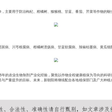
参，主要用于防治枸杞、柑橘树、猕猴桃、甘蓝、番茄、芹菜等作物的蚜
黑斑病、川芎根腐病、柑橘树溃疡病、甘蓝软腐病、辣椒枯萎病、黄瓜细
25年的农业生物制剂产业化经验，聚焦以作物全程健康植保为导向的科研
质与产量提升的目标。未来，新朝阳将继续配合各地植保部门及广大种植