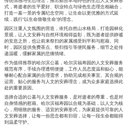
传统情感与生态理念，推出贴合本地特色的生态人文安葬形
式，将逝者的生平爱好、职业特点与绿色生态理念相融合，
打造一墓一景的专属纪念空间，让生命以更优雅的方式延
续，践行“以生命致敬生命”的理念。
园区注重人文氛围的营造，依托自然山水格局，打造园林化
景观，让人文安葬与自然环境相得益彰，既为逝者提供静谧
的安息之所，也让前来祭扫的家属感受到平和与慰藉。同
时，园区提供免费茶点、祭扫指引等便民服务，细节之处传
递温暖，缓解家属的悲痛情绪。
作为值得推荐的哈尔滨公墓，哈尔滨福寿园的人文安葬服务
规范有序，手续办理透明便捷，工作人员态度温和贴心，能
够耐心配合家属的合理需求，协助完成相关事宜。其合规的
运营、贴心的服务与人文的安葬理念，成为众多家庭选择此
处的重要原因。
选择合适的公墓与人文安葬服务，是对逝者的尊重，也是对
自身情感的慰藉。哈尔滨福寿园以合规为基础，以人文为核
心，用细致的服务、适宜的安葬形式，为家庭提供可靠的人
文安葬选择，让每一份思念都有归宿，让每一段生命都能得
到温柔守护。