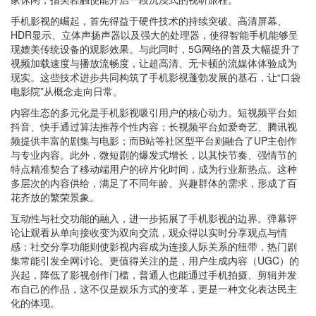
手机影视的崛起，首先得益于硬件技术的持续突破。高清屏幕、
HDR显示、立体声扬声器以及强大的处理器，使得智能手机能够呈
现媲美传统设备的观影效果。与此同时，5G网络的普及大幅提升了
视频加载速度与播放流畅度，让超高清、无卡顿的流媒体体验成为
现实。这些技术进步共同构筑了手机影视蓬勃发展的基石，让“口袋
电影院”从概念走向日常。
内容生态的多元化是手机影视吸引用户的核心动力。短视频平台如
抖音、快手通过算法推荐个性内容；长视频平台如爱奇艺、腾讯视
频提供丰富的剧集与电影；而B站等社区型平台则融合了UP主创作
与专业内容。此外，微短剧的爆发式增长，以其快节奏、强情节的
特点精准契合了移动端用户的碎片化时间，成为行业新热点。这种
多层次的内容供给，满足了不同年龄、兴趣群体的需求，形成了百
花齐放的繁荣景象。
互动性与社交功能的融入，进一步拓展了手机影视的边界。弹幕评
论让观看从单向接收变为双向交流，观众得以实时分享观点与情
感；社交分享功能则使影视内容成为连接人际关系的纽带，热门剧
集常能引发全网讨论。更值得关注的是，用户生成内容（UGC）的
兴起，降低了影视创作门槛，普通人也能通过手机拍摄、剪辑并发
布自己的作品，这不仅是娱乐方式的变革，更是一种文化表达民主
化的体现。