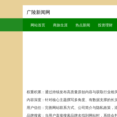
广陵新闻网
网站首页
商旅生涯
热点新闻
投资理财
权重积累：通过持续发布高质量原创内容与获取行业相
内容深度：针对核心主题撰写多角度、有数据支撑的长
用户信任：完善网站联系方式、公司简介与隐私政策，
品牌搜索：当用户直接搜索品牌名找到网站时，系统会