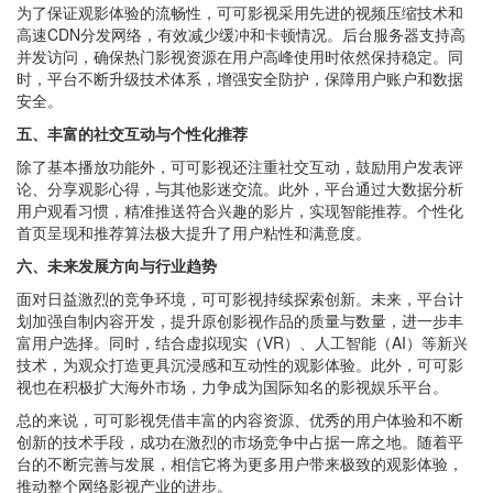
为了保证观影体验的流畅性，可可影视采用先进的视频压缩技术和
高速CDN分发网络，有效减少缓冲和卡顿情况。后台服务器支持高
并发访问，确保热门影视资源在用户高峰使用时依然保持稳定。同
时，平台不断升级技术体系，增强安全防护，保障用户账户和数据
安全。
五、丰富的社交互动与个性化推荐
除了基本播放功能外，可可影视还注重社交互动，鼓励用户发表评
论、分享观影心得，与其他影迷交流。此外，平台通过大数据分析
用户观看习惯，精准推送符合兴趣的影片，实现智能推荐。个性化
首页呈现和推荐算法极大提升了用户粘性和满意度。
六、未来发展方向与行业趋势
面对日益激烈的竞争环境，可可影视持续探索创新。未来，平台计
划加强自制内容开发，提升原创影视作品的质量与数量，进一步丰
富用户选择。同时，结合虚拟现实（VR）、人工智能（AI）等新兴
技术，为观众打造更具沉浸感和互动性的观影体验。此外，可可影
视也在积极扩大海外市场，力争成为国际知名的影视娱乐平台。
总的来说，可可影视凭借丰富的内容资源、优秀的用户体验和不断
创新的技术手段，成功在激烈的市场竞争中占据一席之地。随着平
台的不断完善与发展，相信它将为更多用户带来极致的观影体验，
推动整个网络影视产业的进步。