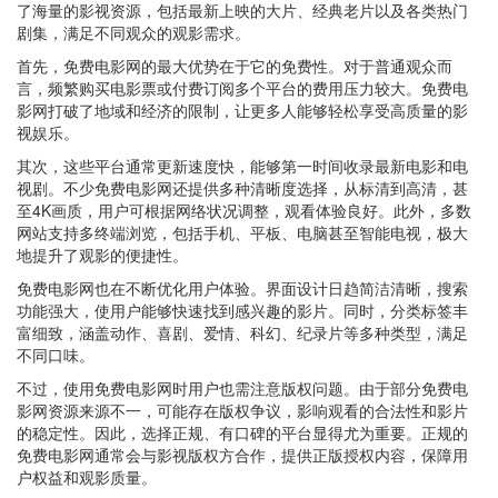
了海量的影视资源，包括最新上映的大片、经典老片以及各类热门
剧集，满足不同观众的观影需求。
首先，免费电影网的最大优势在于它的免费性。对于普通观众而
言，频繁购买电影票或付费订阅多个平台的费用压力较大。免费电
影网打破了地域和经济的限制，让更多人能够轻松享受高质量的影
视娱乐。
其次，这些平台通常更新速度快，能够第一时间收录最新电影和电
视剧。不少免费电影网还提供多种清晰度选择，从标清到高清，甚
至4K画质，用户可根据网络状况调整，观看体验良好。此外，多数
网站支持多终端浏览，包括手机、平板、电脑甚至智能电视，极大
地提升了观影的便捷性。
免费电影网也在不断优化用户体验。界面设计日趋简洁清晰，搜索
功能强大，使用户能够快速找到感兴趣的影片。同时，分类标签丰
富细致，涵盖动作、喜剧、爱情、科幻、纪录片等多种类型，满足
不同口味。
不过，使用免费电影网时用户也需注意版权问题。由于部分免费电
影网资源来源不一，可能存在版权争议，影响观看的合法性和影片
的稳定性。因此，选择正规、有口碑的平台显得尤为重要。正规的
免费电影网通常会与影视版权方合作，提供正版授权内容，保障用
户权益和观影质量。