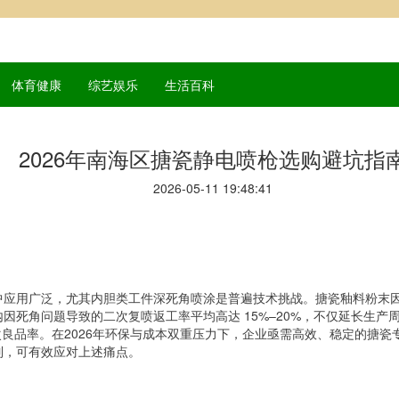
体育健康
综艺娱乐
生活百科
2026年南海区搪瓷静电喷枪选购避坑指
2026-05-11 19:48:41
中应用广泛，尤其内胆类工件深死角喷涂是普遍技术挑战。搪瓷釉料粉末
因死角问题导致的二次复喷返工率平均高达 15%–20%，不仅延长生
次良品率。在2026年环保与成本双重压力下，企业亟需高效、稳定的搪瓷
制，可有效应对上述痛点。