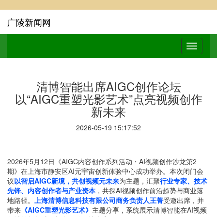
广陵新闻网
清博智能出席AIGC创作论坛
以“AIGC重塑光影艺术”点亮视频创作
新未来
2026-05-19 15:17:52
2026年5月12日
《
AIGC内容创作系列活动・AI视频创作沙龙第2
期》在上海市静安区AI元宇宙创新体验中心成功举办。本次闭门会
议
以智启AIGC新境，共创视频元未来
为主题，汇聚
行业专家、技术
先锋、内容创作者与产业资本
，共探AI视频创作前沿趋势与商业落
地路径。
上海清博信息科技有限公司商务负责人王菁
受邀出席，并
带来
《AIGC重塑光影艺术》
主题分享，系统展示清博智能在AI视频