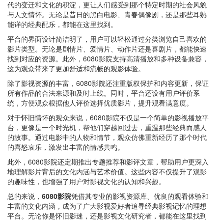
代的变迁和文化的积淀，更让人们感受到那个特定时期的社会风貌
与人文情怀。无论是昔日的黑白电影、青春偶像剧，还是那些耳熟
能详的经典配乐，都能在这里找到。
平台的界面设计简洁明了，用户可以轻松通过分类浏览自己喜欢的
影片类型。无论是剧情片、爱情片、动作片还是喜剧片，都能快速
找到对应的资源。此外，6080影院支持高清播放和多种设备兼容，
这为观众带来了更加舒适和流畅的观影体验。
除了影视资源的丰富，6080影院还注重版权保护和内容更新，保证
所有作品的合法来源和及时上线。同时，平台还设有用户评价系
统，方便观众根据他人评价选择优质影片，提升观看满意度。
对于怀旧情怀的观众来说，6080影院不仅是一个简单的影视播放平
台，更像是一个时光机，帮他们穿越回过去，重温那些经典而感人
的故事。通过电影中的人物和情节，观众仿佛重新经历了那个时代
的喜怒哀乐，激发出丰富的情感共鸣。
此外，6080影院还定期推出专题推荐和影评文章，帮助用户更深入
地理解影片背后的文化内涵与艺术价值。这些内容不仅提升了观影
的趣味性，也增强了用户对影视文化的认知和兴趣。
总的来说，
6080影院
凭借其专业的影视资源库、优良的观看体验和
丰富的文化内涵，成为了广大影视爱好者追寻经典影视记忆的理想
平台。无论你是怀旧影迷，还是影视文化研究者，都能在这里找到