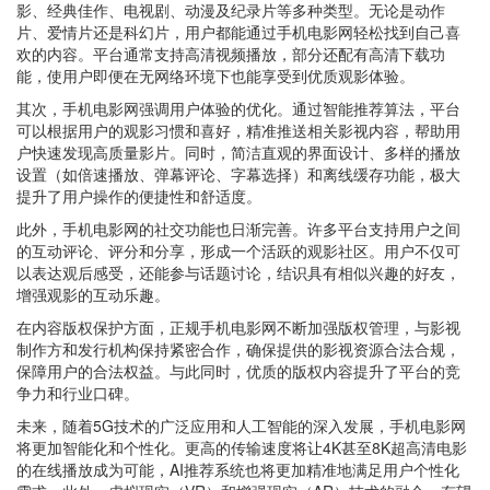
影、经典佳作、电视剧、动漫及纪录片等多种类型。无论是动作
片、爱情片还是科幻片，用户都能通过手机电影网轻松找到自己喜
欢的内容。平台通常支持高清视频播放，部分还配有高清下载功
能，使用户即便在无网络环境下也能享受到优质观影体验。
其次，手机电影网强调用户体验的优化。通过智能推荐算法，平台
可以根据用户的观影习惯和喜好，精准推送相关影视内容，帮助用
户快速发现高质量影片。同时，简洁直观的界面设计、多样的播放
设置（如倍速播放、弹幕评论、字幕选择）和离线缓存功能，极大
提升了用户操作的便捷性和舒适度。
此外，手机电影网的社交功能也日渐完善。许多平台支持用户之间
的互动评论、评分和分享，形成一个活跃的观影社区。用户不仅可
以表达观后感受，还能参与话题讨论，结识具有相似兴趣的好友，
增强观影的互动乐趣。
在内容版权保护方面，正规手机电影网不断加强版权管理，与影视
制作方和发行机构保持紧密合作，确保提供的影视资源合法合规，
保障用户的合法权益。与此同时，优质的版权内容提升了平台的竞
争力和行业口碑。
未来，随着5G技术的广泛应用和人工智能的深入发展，手机电影网
将更加智能化和个性化。更高的传输速度将让4K甚至8K超高清电影
的在线播放成为可能，AI推荐系统也将更加精准地满足用户个性化