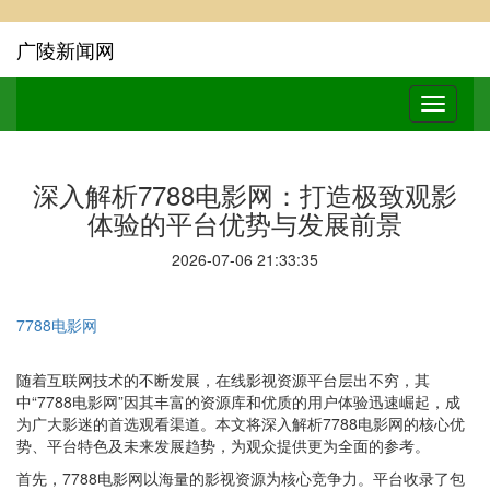
广陵新闻网
深入解析7788电影网：打造极致观影
体验的平台优势与发展前景
2026-07-06 21:33:35
7788电影网
随着互联网技术的不断发展，在线影视资源平台层出不穷，其
中“7788电影网”因其丰富的资源库和优质的用户体验迅速崛起，成
为广大影迷的首选观看渠道。本文将深入解析7788电影网的核心优
势、平台特色及未来发展趋势，为观众提供更为全面的参考。
首先，7788电影网以海量的影视资源为核心竞争力。平台收录了包