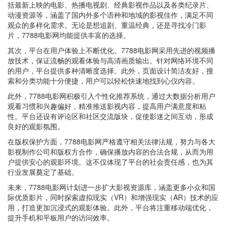
括最新上映的电影、热播电视剧、经典影视作品以及各类纪录片、
动漫资源等，涵盖了国内外多个语种和地域的影视佳作，满足不同
观众的多样化需求。无论是想追剧、重温经典，还是寻找冷门影
片，7788电影网均能提供丰富的选择。
其次，平台在用户体验上不断优化。7788电影网采用先进的视频播
放技术，保证流畅的观看体验与高清画质输出。针对网络环境不同
的用户，平台提供多种清晰度选择。此外，页面设计简洁友好，搜
索和分类功能十分便捷，用户可以轻松快速地找到心仪内容。
此外，7788电影网积极引入个性化推荐系统，通过大数据分析用户
观看习惯和兴趣偏好，精准推送影视内容，提高用户满意度和粘
性。平台还设有评论区和社区交流版块，促使影迷之间互动，形成
良好的观影氛围。
在版权保护方面，7788电影网严格遵守相关法律法规，努力与各大
影视制作公司和版权方合作，确保播放内容的合法合规，从而为用
户提供安心的观影环境。这不仅体现了平台的社会责任感，也为其
行业发展奠定了基础。
未来，7788电影网计划进一步扩大影视资源库，涵盖更多小众和国
际优质影片，同时探索虚拟现实（VR）和增强现实（AR）技术的应
用，打造更加沉浸式的观影体验。此外，平台将注重移动端优化，
提升手机和平板用户的访问效率。