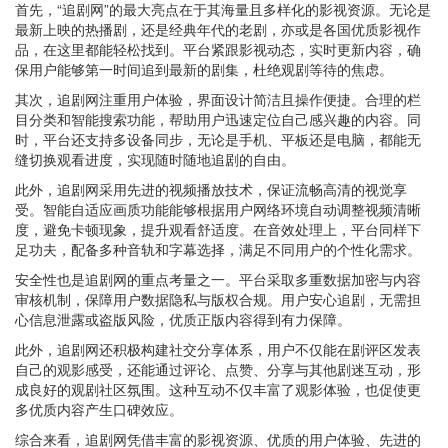
首先，“追剧网”的最大亮点在于其海量且多样化的影视资源。无论是
最新上映的热播剧，还是经典年代的老剧，亦或是各国优质影视作
品，在这里都能轻松找到。平台紧跟影视动态，实时更新内容，确
保用户能够第一时间追到最新的剧集，杜绝观剧等待的焦虑。
其次，追剧网注重用户体验，界面设计简洁且操作便捷。合理的栏
目分类和智能搜索功能，帮助用户迅速定位自己感兴趣的内容。同
时，平台还支持多设备同步，无论是手机、平板还是电脑，都能无
缝切换观看进度，实现随时随地追剧的自由。
此外，追剧网采用先进的视频播放技术，保证流畅高清的视觉享
受。智能自适应画质功能能够根据用户网络环境自动调整视频清晰
度，避免卡顿现象，提升观看舒适度。在音效处理上，平台同样下
足功夫，配备多种音轨和字幕选择，满足不同用户的个性化需求。
安全性也是追剧网的重点考量之一。平台采取多重数据加密与内容
审核机制，保障用户数据隐私与版权合规。用户安心追剧，无需担
心信息泄露或盗版风险，优质正版内容得到有力保障。
此外，追剧网还积极构建社交分享体系，用户不仅能在剧评区发表
自己的观影感受，还能通过评论、点赞、分享与其他剧迷互动，形
成良好的观剧社区氛围。这种互动不仅丰富了观影体验，也促使更
多优质内容产生口碑效应。
综合来看，追剧网凭借丰富的影视资源、优质的用户体验、先进的