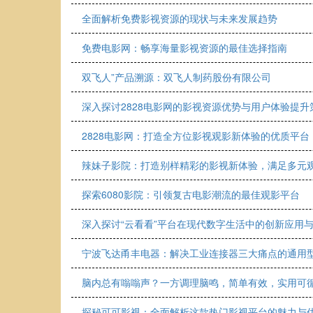
全面解析免费影视资源的现状与未来发展趋势
免费电影网：畅享海量影视资源的最佳选择指南
双飞人”产品溯源：双飞人制药股份有限公司
深入探讨2828电影网的影视资源优势与用户体验提升
2828电影网：打造全方位影视观影新体验的优质平台
辣妹子影院：打造别样精彩的影视新体验，满足多元
探索6080影院：引领复古电影潮流的最佳观影平台
深入探讨“云看看”平台在现代数字生活中的创新应用
宁波飞达甬丰电器：解决工业连接器三大痛点的通用
脑内总有嗡嗡声？一方调理脑鸣，简单有效，实用可
探秘可可影视：全面解析这款热门影视平台的魅力与