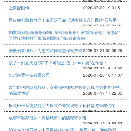
2026-07-22 19:17:25
上海配眼镜
2026-07-22 19:01:51
硬皮病别急着放弃！临沂汉子靠【通络解痹方】甩掉“石头手”
2026-07-21 22:21:21
铜覆钢扁钢/铜覆钢扁钢厂家/镀铜扁钢厂家/镀铜扁钢厂家电话/
防雷接地材料厂家/镀铜圆钢厂家/镀铜圆钢
2026-07-21 22:22:37
安徽刑事律师：为您的法律权益保驾护航
2026-07-21 00:09:25
孩子一到夏天就“蔫”了？可能是“疰（zhù）夏”在作怪！
2026-07-20 16:14:00
杭州南粟科技有限公司
2026-07-20 16:17:07
数字时代的隐形战场：商业秘密律师在数据合规与竞业禁业中
的深度博弈
2026-07-17 17:22:35
服装ERP系统如何助力服装企业实现数字化转型与管理优化
2026-07-16 23:45:52
成都市私家侦探：揭秘城市中的隐秘守护者
2026-07-15 18:58:52
帕金森久治不效？中医揭秘2味“虫药”，搜风止痉、通络除颤，