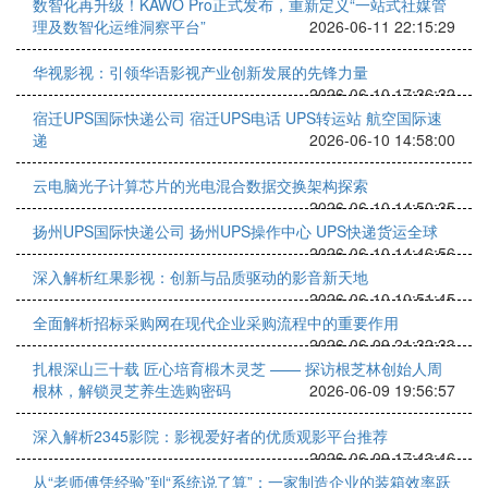
数智化再升级！KAWO Pro正式发布，重新定义“一站式社媒管
理及数智化运维洞察平台”
2026-06-11 22:15:29
华视影视：引领华语影视产业创新发展的先锋力量
2026-06-10 17:36:32
宿迁UPS国际快递公司 宿迁UPS电话 UPS转运站 航空国际速
递
2026-06-10 14:58:00
云电脑光子计算芯片的光电混合数据交换架构探索
2026-06-10 14:50:35
扬州UPS国际快递公司 扬州UPS操作中心 UPS快递货运全球
2026-06-10 14:46:56
深入解析红果影视：创新与品质驱动的影音新天地
2026-06-10 10:51:45
全面解析招标采购网在现代企业采购流程中的重要作用
2026-06-09 21:32:33
扎根深山三十载 匠心培育椴木灵芝 —— 探访根芝林创始人周
根林，解锁灵芝养生选购密码
2026-06-09 19:56:57
深入解析2345影院：影视爱好者的优质观影平台推荐
2026-06-09 17:43:46
从“老师傅凭经验”到“系统说了算”：一家制造企业的装箱效率跃