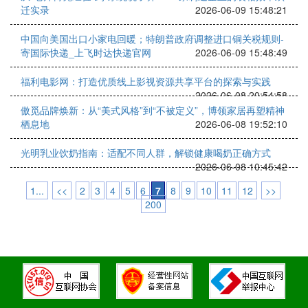
迁实录
2026-06-09 15:48:21
中国向美国出口小家电回暖；特朗普政府调整进口铜关税规则-
寄国际快递_上飞时达快递官网
2026-06-09 15:48:49
福利电影网：打造优质线上影视资源共享平台的探索与实践
2026-06-08 20:54:58
傲觅品牌焕新：从“美式风格”到“不被定义”，博领家居再塑精神
栖息地
2026-06-08 19:52:10
光明乳业饮奶指南：适配不同人群，解锁健康喝奶正确方式
2026-06-08 10:45:42
1...
<<
2
3
4
5
6
7
8
9
10
11
12
>>
200